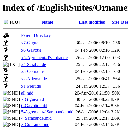
Index of /EnglishSuites/Ornamen
Name
Last modified
Size
Des
Parent Directory
-
x7-Gigue
30-Jan-2006 08:19
256
x6-Gavotte
04-Feb-2006 02:16
1.2K
x5-Agrement-dSarabande
26-Jan-2006 12:00
693
x4-Sarabande
25-Jan-2006 22:17
456
x3-Courante
04-Feb-2006 02:15
750
x2-Allemande
25-Jan-2006 00:41
564
x1-Prelude
24-Jan-2006 12:37
336
all.mid
26-Apr-2010 21:50
50K
7-Gigue.mid
30-Jan-2006 08:22
8.7K
6-Gavotte.mid
04-Feb-2006 02:14
8.3K
5-Agrement-dSarabande.mid
26-Jan-2006 12:04
3.2K
4-Sarabande.mid
25-Jan-2006 22:17
2.6K
3-Courante.mid
04-Feb-2006 02:14
6.7K